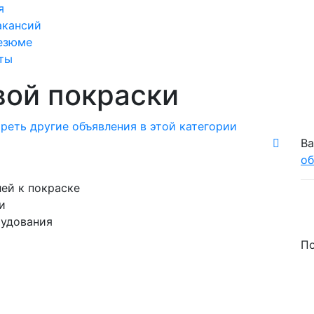
я
акансий
езюме
ты
ой покраски
реть другие объявления в этой категории
Ва
об
лей к покраске
и
рудования
По