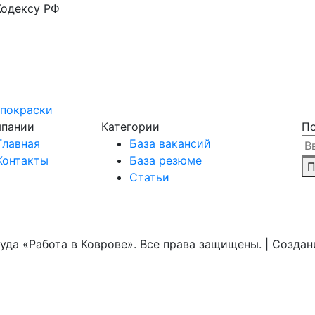
Кодексу РФ
покраски
мпании
Категории
По
Главная
База вакансий
Контакты
База резюме
П
Статьи
уда «Работа в Коврове». Все права защищены. | Созда
NewTone