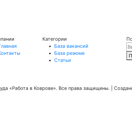
мпании
Категории
По
Главная
База вакансий
Контакты
База резюме
П
Статьи
уда «Работа в Коврове». Все права защищены. | Созда
NewTone