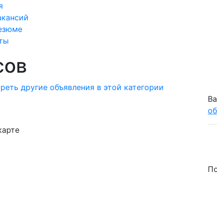
я
акансий
езюме
ты
сов
реть другие объявления в этой категории
Ва
об
карте
По