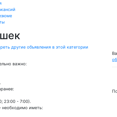
я
акансий
езюме
ты
ушек
реть другие объявления в этой категории
Ва
об
ельно важно:
.
аранее:
По
; 23:00 - 7:00).
– необходимо иметь: