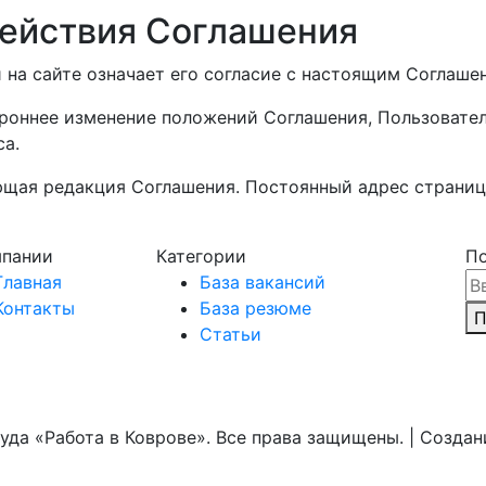
действия Соглашения
а сайте означает его согласие с настоящим Соглашен
роннее изменение положений Соглашения, Пользовате
са.
щая редакция Соглашения. Постоянный адрес страницы:
мпании
Категории
По
Главная
База вакансий
Контакты
База резюме
П
Статьи
уда «Работа в Коврове». Все права защищены. | Созда
NewTone