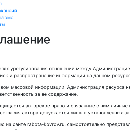
я
акансий
езюме
ты
глашение
елях урегулирования отношений между Администрацией
ск и распространение информации на данном ресурсе
дством массовой информации, Администрация ресурса 
етственность за её содержание.
 защищается авторское право и связанные с ним личн
 согласия автора допускается лишь в установленных за
 на сайте rabota-kovrov.ru, самостоятельно представ