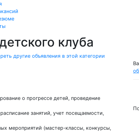
я
акансий
езюме
ты
детского клуба
реть другие объявления в этой категории
Ва
об
рование о прогрессе детей, проведение
По
расписание занятий, учет посещаемости,
ных мероприятий (мастер-классы, конкурсы,