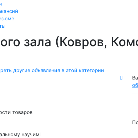
я
акансий
езюме
ты
ого зала (Ковров, Ко
реть другие объявления в этой категории
Ва
об
ости товаров
По
тальному научим!