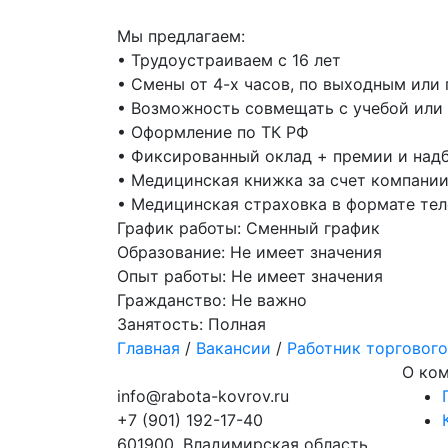
Мы предлагаем:
• Трудоустраиваем с 16 лет
• Смены от 4-х часов, по выходным или
• Возможность совмещать с учебой или
• Оформление по ТК РФ
• Фиксированный оклад + премии и надб
• Медицинская книжка за счет компани
• Медицинская страховка в формате те
График работы:
Сменный график
Образование:
Не имеет значения
Опыт работы:
Не имеет значения
Гражданство:
Не важно
Занятость:
Полная
Главная
/
Вакансии
/
Работник торгового
О ко
info@rabota-kovrov.ru
+7 (901) 192-17-40
601900, Владимирская область,