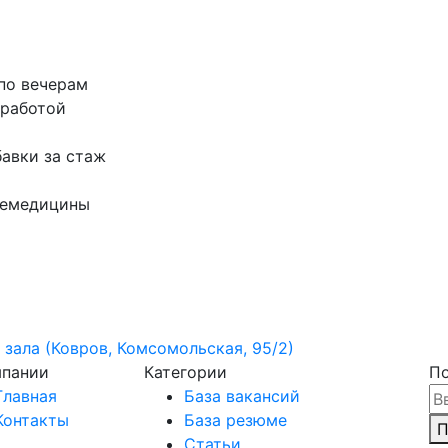
 по вечерам
 работой
авки за стаж
и
лемедицины
 зала (Ковров, Комсомольская, 95/2)
мпании
Категории
По
Главная
База вакансий
Контакты
База резюме
П
Статьи